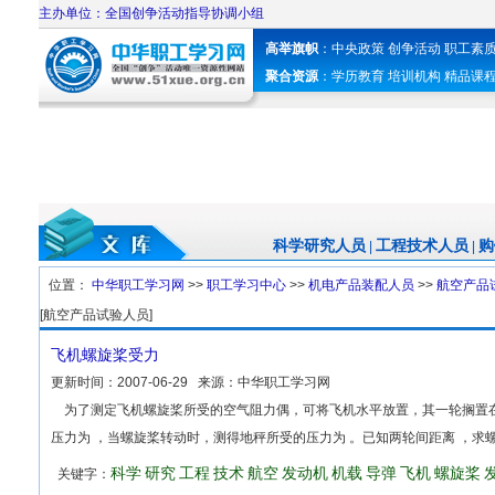
主办单位：全国创争活动指导协调小组
高举旗帜
：
中央政策
创争活动
职工素
聚合资源
：
学历教育
培训机构
精品课
科学研究人员
工程技术人员
购
|
|
位置：
中华职工学习网
>>
职工学习中心
>>
机电产品装配人员
>>
航空产品
[航空产品试验人员]
飞机螺旋桨受力
更新时间：
2007-06-29
来源：
中华职工学习网
为了测定飞机螺旋桨所受的空气阻力偶，可将飞机水平放置，其一轮搁置
压力为 ，当螺旋桨转动时，测得地秤所受的压力为 。已知两轮间距离 ，求
科学
研究
工程
技术
航空
发动机
机载
导弹
飞机
螺旋桨
关键字：