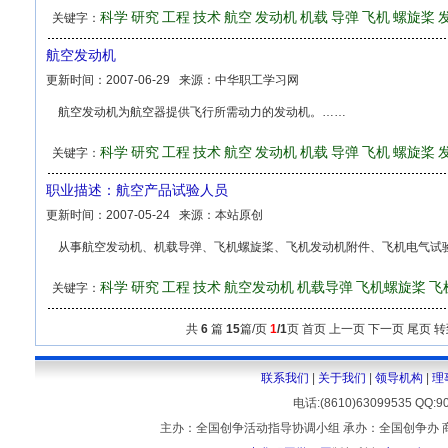
科学
研究
工程
技术
航空
发动机
机载
导弹
飞机
螺旋桨
关键字：
航空发动机
更新时间：
2007-06-29
来源：
中华职工学习网
航空发动机为航空器提供飞行所需动力的发动机。……
科学
研究
工程
技术
航空
发动机
机载
导弹
飞机
螺旋桨
关键字：
职业描述：航空产品试验人员
更新时间：
2007-05-24
来源：
本站原创
从事航空发动机、机载导弹、飞机螺旋桨、飞机发动机附件、飞机电气试
科学
研究
工程
技术
航空发动机
机载导弹
飞机螺旋桨
飞
关键字：
共
6
篇
15
篇/页
1
/1
页 首页 上一页 下一页 尾页 
联系我们
|
关于我们
|
领导机构
|
理
电话:(8610)63099535 
主办：全国创争活动指导协调小组 承办：全国创争办 