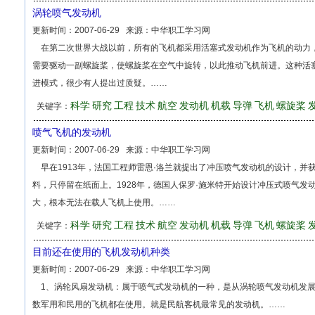
涡轮喷气发动机
更新时间：
2007-06-29
来源：
中华职工学习网
在第二次世界大战以前，所有的飞机都采用活塞式发动机作为飞机的动力
需要驱动一副螺旋桨，使螺旋桨在空气中旋转，以此推动飞机前进。这种活
进模式，很少有人提出过质疑。……
科学
研究
工程
技术
航空
发动机
机载
导弹
飞机
螺旋桨
关键字：
喷气飞机的发动机
更新时间：
2007-06-29
来源：
中华职工学习网
早在1913年，法国工程师雷恩·洛兰就提出了冲压喷气发动机的设计，并
料，只停留在纸面上。1928年，德国人保罗·施米特开始设计冲压式喷气
大，根本无法在载人飞机上使用。……
科学
研究
工程
技术
航空
发动机
机载
导弹
飞机
螺旋桨
关键字：
目前还在使用的飞机发动机种类
更新时间：
2007-06-29
来源：
中华职工学习网
1、涡轮风扇发动机：属于喷气式发动机的一种，是从涡轮喷气发动机发展
数军用和民用的飞机都在使用。就是民航客机最常见的发动机。……