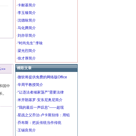
·
卡耐基简介
·
李玉臻简介
·
沈德咏简介
·
马化腾简介
·
刘亦菲简介
·
“时尚先生”:李咏
·
梁光烈简介
·
徐才厚简介
精彩文章
>>
·
微软将提供免费的网络版Office
·
辛周平教授简介
和国中
·
“让违法者倾家荡产”需要法律
长。
·
米开朗基罗·安东尼奥尼简介
·
“我的最后一声叹息”——超现
·
星战之父乔治-卢卡斯别传：用铅
·
乔布斯：把反传统当作传统
·
王锡良简介