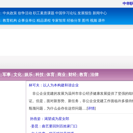
中华
：
中央政策
创争活动
职工素质课题
中国学习论坛
发展报告
新闻中心
：
教育机构
企事业单位
精品课程
专家智库
经验分享
图书
视频
课件
军事
文化
娱乐
科技
体育
商业
财经
教育
法律
|
|
|
|
|
|
|
|
|
林可夫：以人为本构建和谐企业
非公企业党建的发展为温州市非公经济健康发展提供了坚强的组
证。但是，面对新形势、新任务，非公企业党建工作面临许多亟待
瓶颈问题，为什么会存在这些问题.....[
详情
]
孙燕姿：渴望成为星女郎
·
姜昆：曲艺要回到百姓家门口