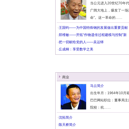
当公元进入20世纪70年
广阔大地上，爆发了一场
命”。这一革命的……
·
王国钧——为中国特殊钢的发展做出重要贡献
·
郑维敏——开拓“作物遗传过程建模与控制”新
·
把一切献给党的人——吴运铎
·
丘成桐：享受数学之美
商业
马云简介
出生年月：1964年10月
巴巴网站职位：董事局主
院校：杭……
·
沈拓简介
·
陈天桥简介