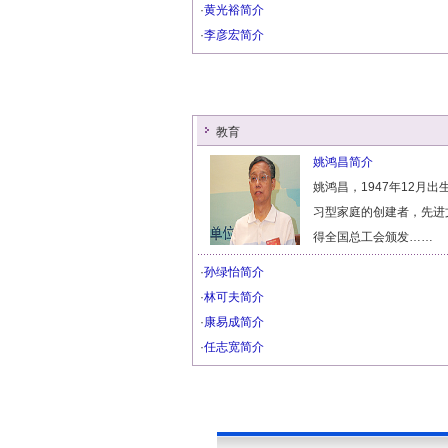
·
黄光裕简介
·
李彦宏简介
教育
姚鸿昌简介
姚鸿昌，1947年12月
习型家庭的创建者，先进
得全国总工会颁发……
·
孙绿怡简介
·
林可夫简介
·
康易成简介
·
任志宽简介