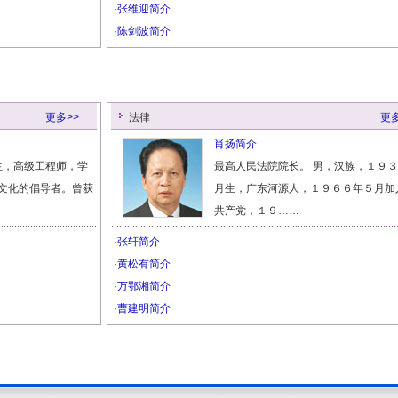
·
张维迎简介
·
陈剑波简介
更多>>
法律
更多
肖扬简介
出生，高级工程师，学
最高人民法院院长。 男，汉族，１９
文化的倡导者。曾获
月生，广东河源人，１９６６年５月加
共产党，１９……
·
张轩简介
·
黄松有简介
·
万鄂湘简介
·
曹建明简介