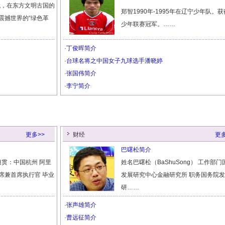
代，在东方文明古国的
郑智1990年-1995年在辽宁少年队。
震撼世界的“绿色革
少年联赛冠军。……
·
丁俊晖简介
·
台球名将之中国女子九球选手潘晓婷
·
张国伟简介
·
李宁简介
更多>>
财经
更多
巴曙松简介
籍贯：中国杭州 阿里
姓名巴曙松（BaShuSong） 工作部
席兼首席执行官 毕业
发展研究中心金融研究所 职务国务院
研……
·
张声雄简介
·
曹远征简介