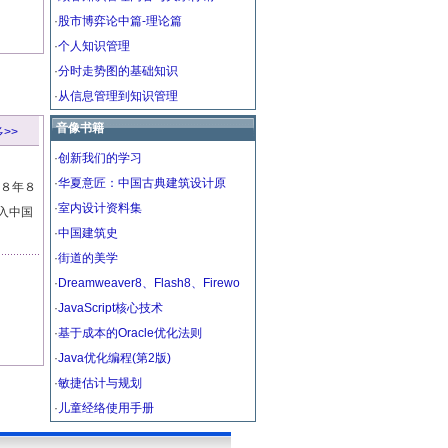
·
股市博弈论中篇-理论篇
·
个人知识管理
·
分时走势图的基础知识
·
从信息管理到知识管理
音像书籍
>>
·
创新我们的学习
·
华夏意匠：中国古典建筑设计原
３８年８
·
室内设计资料集
入中国
·
中国建筑史
·
街道的美学
·
Dreamweaver8、Flash8、Firewo
·
JavaScript核心技术
·
基于成本的Oracle优化法则
·
Java优化编程(第2版)
·
敏捷估计与规划
·
儿童经络使用手册