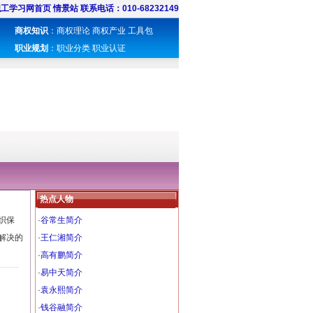
职工学习网首页
情景站
联系电话：010-68232149
商权知识
：
商权理论
商权产业
工具包
职业规划
：
职业分类
职业认证
热点人物
织保
·
谷常生简介
解决的
·
王仁湘简介
·
高有鹏简介
·
易中天简介
·
袁永熙简介
·
钱谷融简介