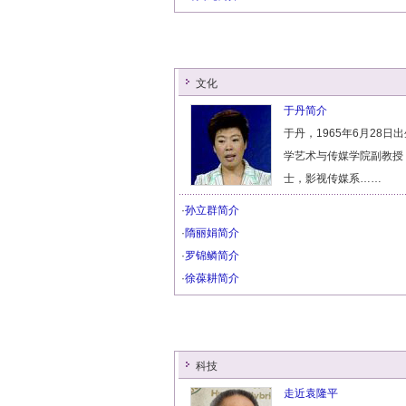
文化
于丹简介
于丹，1965年6月28日
学艺术与传媒学院副教授
士，影视传媒系……
·
孙立群简介
·
隋丽娟简介
·
罗锦鳞简介
·
徐葆耕简介
科技
走近袁隆平