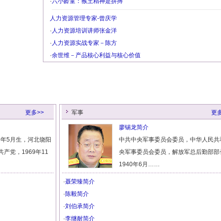
·
六小龄童：猴王精神是拼搏
人力资源管理专家-曾庆学
·
人力资源培训讲师张金洋
·
人力资源实战专家－陈方
·
余世维－产品核心利益与核心价值
更多>>
军事
更多
廖锡龙简介
0年5月生，河北饶阳
中共中央军事委员会委员，中华人民共
共产党，1969年11
央军事委员会委员，解放军总后勤部部
1940年6月……
·
聂荣臻简介
·
陈毅简介
·
刘伯承简介
·
李继耐简介