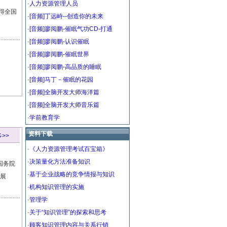
·
人力资源管理人员
获得全国
·
[音频]丁远峙--创造你的未来
·
[音频]廖阅鹏-催眠气功CD-打通
·
[音频]廖阅鹏-认识催眠
·
[音频]廖阅鹏-催眠世界
·
[音频]廖阅鹏-高品质的睡眠
·
[音频]马丁－催眠的花园
·
[音频]全脑开发大师海洋篇
·
[音频]全脑开发大师音乐篇
·
学前教育学
资料下载
>>
·
《人力资源管理考试百宝箱》
·
决策量化方法准备知识
门国务院
·
基于企业战略的竞争情报与知识
发展
·
机构知识管理的实施
·
管理学
·
关于“知识管理”的探索和思考
·
顾客知识管理内容与关系行销