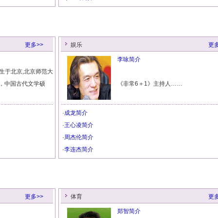
更多>>
娱乐
更多
李咏简介
出生于北京,北京师范大
，中国古代文学硕
《非常6＋1》主持人……
·
成龙简介
·
王心凌简介
·
周杰伦简介
·
李连杰简介
更多>>
体育
更多
郑智简介