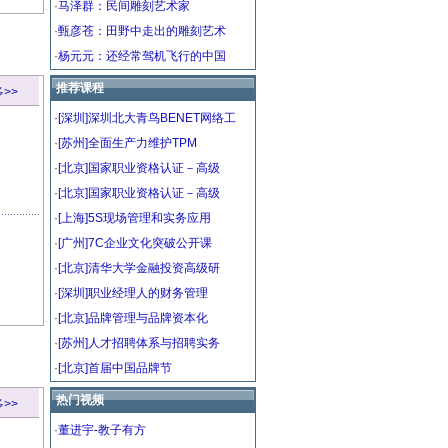
·
马泽群：民间雕刻艺术家
·
甄彦苍：田野中走出的雕刻艺术
·
杨元元：还经常驾机飞行的中国
推荐课程
>>
·
[深圳]深圳北大青鸟BENET网络工
·
[苏州]全面生产力维护TPM
·
[北京]国家职业资格认证－高级
·
[北京]国家职业资格认证－高级
·
[上海]5S现场管理和实务应用
·
[广州]7C企业文化突破公开课
·
[北京]清华大学金融投资高级研
·
[深圳]职业经理人的财务管理
·
[北京]品牌管理与品牌资本化
·
[苏州]人才招聘体系与招聘实务
·
[北京]首届中国品牌节
热门视频
>>
·
董进宇-教子有方