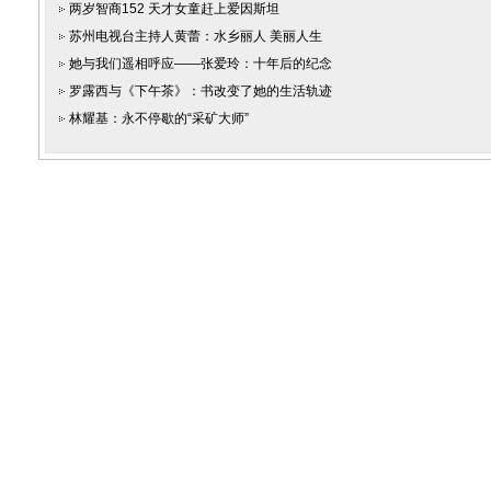
两岁智商152 天才女童赶上爱因斯坦
苏州电视台主持人黄蕾：水乡丽人 美丽人生
她与我们遥相呼应——张爱玲：十年后的纪念
罗露西与《下午茶》：书改变了她的生活轨迹
林耀基：永不停歇的“采矿大师”