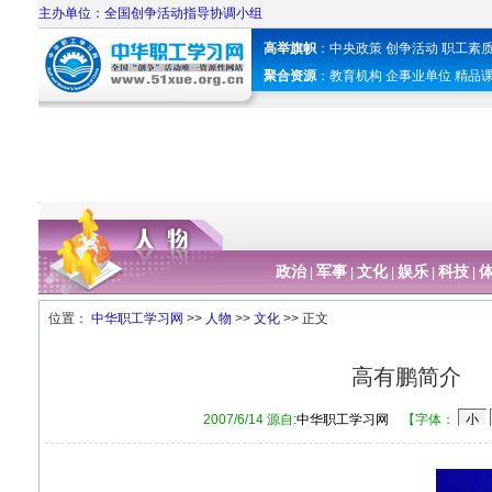
主办单位：全国创争活动指导协调小组
高举旗帜
：
中央政策
创争活动
职工素
聚合资源
：
教育机构
企事业单位
精品
政治
军事
文化
娱乐
科技
|
|
|
|
|
位置：
中华职工学习网
>>
人物
>>
文化
>> 正文
高有鹏简介
2007/6/14 源自:
中华职工学习网
【字体：