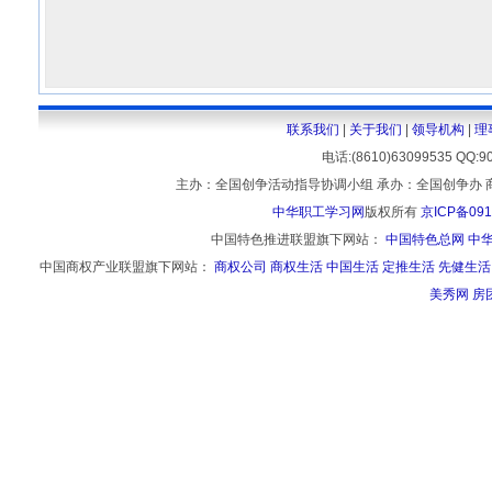
联系我们
|
关于我们
|
领导机构
|
理
电话:(8610)63099535 
主办：全国创争活动指导协调小组 承办：全国创争办 
中华职工学习网
版权所有
京ICP备091
中国特色推进联盟旗下网站：
中国特色总网
中
中国商权产业联盟旗下网站：
商权公司
商权生活
中国生活
定推生活
先健生活
美秀网
房