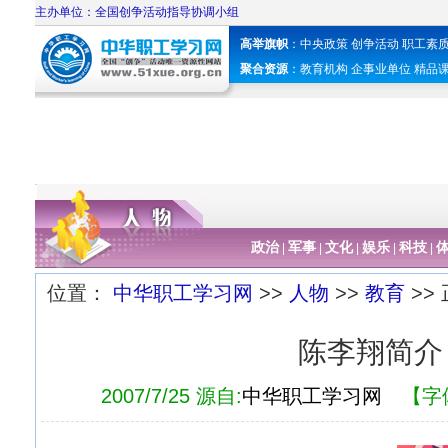
主办单位：全国创争活动指导协调小组
高举旗帜
：
中央政策
创争活动
职工素
聚合资源
：
教育机构
企事业单位
精品
政治
军事
文化
娱乐
科技
|
|
|
|
|
位置：
中华职工学习网
>>
人物
>>
教育
>>
陈李翔简介
2007/7/25 源自:
中华职工学习网
【字