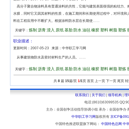
高分子聚合物涂料具有普通涂料的共性，它能与建筑表面很强的粘结力、
水膜，同时它又因其材料的性质，在施工期间和长期使用过程中，对环境和
料在工程应用中不断扩大。根据涂料防水层在长期使……
炼制
沥青
浸入
原纸
基胎
防水
油毡
橡胶
塑料
树脂
塑炼
关键字：
职业描述：
更新时间：
2007-05-23
来源：
中华职工学习网
从事建筑物防水及密封材料生产的人员。……
炼制
沥青
浸入
原纸
基胎
防水
油毡
橡胶
塑料
树脂
塑炼
关键字：
共
8
篇
15
篇/页
1
/1
页 首页 上一页 下一页 尾页 
联系我们
|
关于我们
|
领导机构
|
理
电话:(8610)63099535 
主办：全国创争活动指导协调小组 承办：全国创争办 
中华职工学习网
版权所有
京ICP备091
中国特色推进联盟旗下网站：
中国特色总网
中