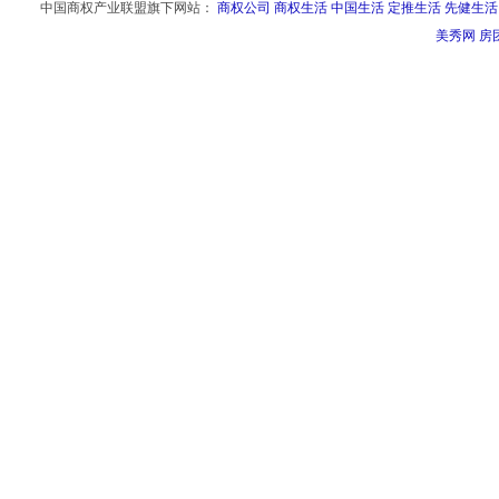
中国商权产业联盟旗下网站：
商权公司
商权生活
中国生活
定推生活
先健生活
美秀网
房