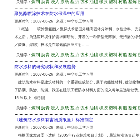
炼制
沥青
浸入
原纸
基胎
防水
油毡
橡胶
塑料
树脂
塑炼
关键字：
聚氨酯喷涂技术在防水保温中的应用
更新时间：
2007-06-26
来源：
中华职工学习网
1 概述 喷涂聚氨酯／聚脲技术是国外继高固体分涂料、水性涂料、光
术之后，为适应环境保护需求而研制、开发的一种新型无溶剂、无污染的绿
／聚脲、聚脲）技术是在聚氨酯反应注射……
炼制
沥青
浸入
原纸
基胎
防水
油毡
橡胶
塑料
树脂
塑炼
关键字：
防水涂料的研究现状和发展趋势
更新时间：
2007-06-26
来源：
中华职工学习网
建筑防水材料是建筑材料的一个重要组成部分 , 属于功能性材料 , 建筑
了防潮、防渗、防漏。我国在建筑工程防水材料方面的投入每年呈递增趋势。 2
15 % 以上 , 特别是……
炼制
沥青
浸入
原纸
基胎
防水
油毡
橡胶
塑料
树脂
塑炼
关键字：
《建筑防水涂料有害物质限量》标准制定
更新时间：
2007-06-26
来源：
中华职工学习网
根据国家发改委下达的《2005年行业标准项目计划》，最近标准负责起