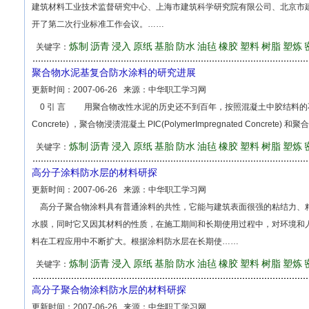
建筑材料工业技术监督研究中心、上海市建筑科学研究院有限公司、北京市
开了第二次行业标准工作会议。……
炼制
沥青
浸入
原纸
基胎
防水
油毡
橡胶
塑料
树脂
塑炼
关键字：
聚合物水泥基复合防水涂料的研究进展
更新时间：
2007-06-26
来源：
中华职工学习网
0 引 言 用聚合物改性水泥的历史还不到百年，按照混凝土中胶结料的不同组
Concrete) ，聚合物浸渍混凝土 PIC(PolymerImpregnated Concrete
炼制
沥青
浸入
原纸
基胎
防水
油毡
橡胶
塑料
树脂
塑炼
关键字：
高分子涂料防水层的材料研探
更新时间：
2007-06-26
来源：
中华职工学习网
高分子聚合物涂料具有普通涂料的共性，它能与建筑表面很强的粘结力、
水膜，同时它又因其材料的性质，在施工期间和长期使用过程中，对环境和
料在工程应用中不断扩大。根据涂料防水层在长期使……
炼制
沥青
浸入
原纸
基胎
防水
油毡
橡胶
塑料
树脂
塑炼
关键字：
高分子聚合物涂料防水层的材料研探
更新时间：
2007-06-26
来源：
中华职工学习网