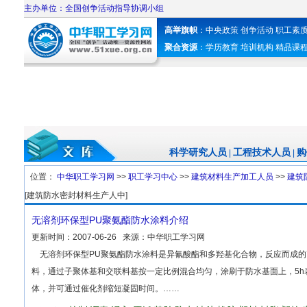
主办单位：全国创争活动指导协调小组
高举旗帜
：
中央政策
创争活动
职工素
聚合资源
：
学历教育
培训机构
精品课
科学研究人员
工程技术人员
购
|
|
位置：
中华职工学习网
>>
职工学习中心
>>
建筑材料生产加工人员
>>
建筑
[建筑防水密封材料生产人中]
无溶剂环保型PU聚氨酯防水涂料介绍
更新时间：
2007-06-26
来源：
中华职工学习网
无溶剂环保型PU聚氨酯防水涂料是异氰酸酯和多羟基化合物，反应而成的
料，通过子聚体基和交联料基按一定比例混合均匀，涂刷于防水基面上，5h
体，并可通过催化剂缩短凝固时间。……