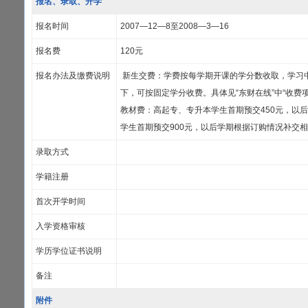
报名、录取、开学
报名时间
2007—12—8至2008—3—16
报名费
120元
报名办法及缴费说明
新生交费：学费按每学期开课的学分数收取，学习
下，可按固定学分收费。具体见“东财在线”中“收费
教材费：高起专、专升本学生首期预交450元，以
学生首期预交900元，以后学期根据订购情况补交
录取方式
学籍注册
首次开学时间
入学资格审核
学历学位证书说明
备注
附件