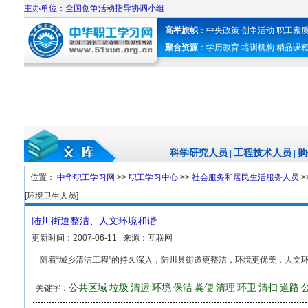
主办单位：全国创争活动指导协调小组
高举旗帜
：
中央政策
创争活动
职工素
聚合资源
：
学历教育
培训机构
精品课
科学研究人员
工程技术人员
购
|
|
位置：
中华职工学习网
>>
职工学习中心
>>
社会服务和居民生活服务人员
>
[环境卫生人员]
陆川街道整洁、人文环境和谐
更新时间：
2007-06-11
来源：
互联网
随着“城乡清洁工程”的持久深入，陆川县街道更整洁，环境更优美，人文
公共区域
垃圾
清运
环境
保洁
粪便
清理
环卫
清扫
道路
关键字：