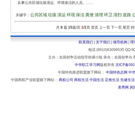
从事公共区域垃圾清运、环境保洁的人员。……
公共区域
垃圾
清运
环境
保洁
粪便
清理
环卫
清扫
道路
关键字：
共
8
篇
15
篇/页
1
/1
页 首页 上一页 下一页 尾页 
联系我们
|
关于我们
|
领导机构
|
理
电话:(8610)63099535 
主办：全国创争活动指导协调小组 承办：全国创争办 
中华职工学习网
版权所有
京ICP备091
中国特色推进联盟旗下网站：
中国特色总网
中
中国商权产业联盟旗下网站：
商权公司
商权生活
中国生活
定推生活
先健生活
美秀网
房