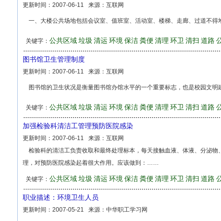
更新时间：
2007-06-11
来源：
互联网
一、大楼公共场地包括会议室、值班室、活动室、楼梯、走廊、过道不得
公共区域
垃圾
清运
环境
保洁
粪便
清理
环卫
清扫
道路
关键字：
图书馆卫生管理制度
更新时间：
2007-06-11
来源：
互联网
图书馆的卫生状况是衡量图书馆办馆水平的一个重要标志，也是校园文明
公共区域
垃圾
清运
环境
保洁
粪便
清理
环卫
清扫
道路
关键字：
加强检验科清洁工管理预防医院感染
更新时间：
2007-06-11
来源：
互联网
检验科的清洁工负责收取和最终处理标本，每天接触血液、体液、分泌物
理，对预防医院感染起着很大作用。应该做到：……
公共区域
垃圾
清运
环境
保洁
粪便
清理
环卫
清扫
道路
关键字：
职业描述：环境卫生人员
更新时间：
2007-05-21
来源：
中华职工学习网