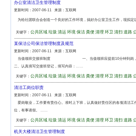
办公室清洁卫生管理制度
更新时间：
2007-06-11
来源：
互联网
为给社团联合会创造一个良好的工作环境，搞好办公室卫生工作，现拟定
公共区域
垃圾
清运
环境
保洁
粪便
清理
环卫
清扫
道路
关键字：
某保洁公司保洁管理制度及规范
更新时间：
2007-06-11
来源：
互联网
当值领班交接班制度 一、当值领班应提前10分钟到岗
二、认真填写交接班登记，填写内容：……
公共区域
垃圾
清运
环境
保洁
粪便
清理
环卫
清扫
道路
关键字：
清洁工岗位职责
更新时间：
2007-06-11
来源：
互联网
爱岗敬业，工作要有责任心。准时上下班，认真做好责任区的各项清洁工
位，有事请假。 ……
公共区域
垃圾
清运
环境
保洁
粪便
清理
环卫
清扫
道路
关键字：
机关大楼清洁卫生管理制度