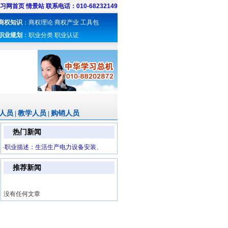
习网首页
情景站
联系电话：010-68232149
商权知识
：
商权理论
商权产业
工具包
职业规划
：
职业分类
职业认证
人员
教学人员
购销人员
|
|
热门新闻
·
职业描述：生活生产电力设备安装、
推荐新闻
没有任何文章