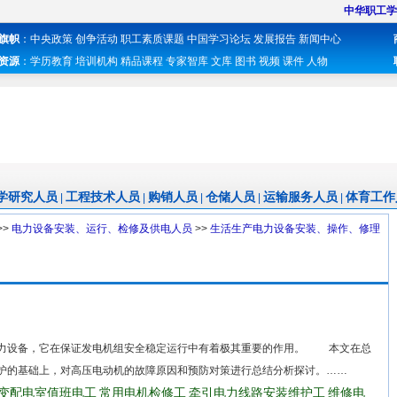
中华职工学
旗帜
：
中央政策
创争活动
职工素质课题
中国学习论坛
发展报告
新闻中心
资源
：
学历教育
培训机构
精品课程
专家智库
文库
图书
视频
课件
人物
学研究人员
工程技术人员
购销人员
仓储人员
运输服务人员
体育工作
|
|
|
|
|
>>
电力设备安装、运行、检修及供电人员
>>
生活生产电力设备安装、操作、修理
力设备，它在保证发电机组安全稳定运行中有着极其重要的作用。 本文在总
护的基础上，对高压电动机的故障原因和预防对策进行总结分析探讨。……
变配电室值班电工
常用电机检修工
牵引电力线路安装维护工
维修电