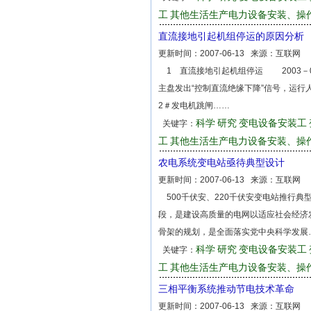
工
其他生活生产电力设备安装、操
直流接地引起机组停运的原因分析
更新时间：
2007-06-13
来源：
互联网
1 直流接地引起机组停运 2003－03
主盘发出“控制直流绝缘下降”信号，运行人
2＃发电机跳闸……
科学
研究
变电设备安装工
关键字：
工
其他生活生产电力设备安装、操
农电系统变电站亟待典型设计
更新时间：
2007-06-13
来源：
互联网
500千伏安、220千伏安变电站推行典
段，是建设高质量的电网以适应社会经济
骨架的规划，是全面落实党中央科学发展
科学
研究
变电设备安装工
关键字：
工
其他生活生产电力设备安装、操
三相平衡系统推动节电技术革命
更新时间：
2007-06-13
来源：
互联网