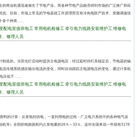
生的商业机遇迅速催生了节电产业。而各种节电产品能否得到市场的广泛推广和应
优劣。目前，市场上常见的节电器就工作原理而言有冷热电联产技术、变频调速技
十多个种类……
变配电室值班电工
常用电机检修工
牵引电力线路安装维护工
维修电
作、修理人员
计制造的。当荧光灯启动时提供主电源电压，经过延时待灯具稳定后，节电器的输
电流传感系统感应输出电流的变化，同时自动跟踪主电源电压的变化，通过计算机
源电压低于……
变配电室值班电工
常用电机检修工
牵引电力线路安装维护工
维修电
作、修理人员
料的计算：从发电到供电，一直到用电的过程－广义电力系统中的各种电气设
机等）全部的电能损耗约占发电量的28％～33％。这对全国来说一年就有3178