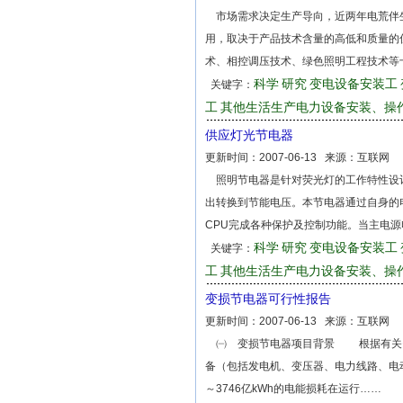
市场需求决定生产导向，近两年电荒伴
用，取决于产品技术含量的高低和质量的
术、相控调压技术、绿色照明工程技术等
科学
研究
变电设备安装工
关键字：
工
其他生活生产电力设备安装、操
供应灯光节电器
更新时间：
2007-06-13
来源：
互联网
照明节电器是针对荧光灯的工作特性设
出转换到节能电压。本节电器通过自身的
CPU完成各种保护及控制功能。当主电
科学
研究
变电设备安装工
关键字：
工
其他生活生产电力设备安装、操
变损节电器可行性报告
更新时间：
2007-06-13
来源：
互联网
㈠ 变损节电器项目背景 根据有关资
备（包括发电机、变压器、电力线路、电动
～3746亿kWh的电能损耗在运行……