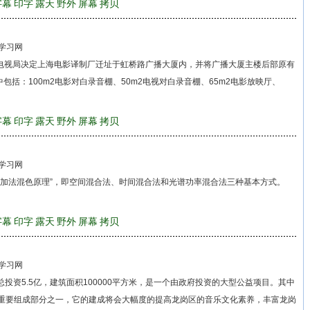
字幕
印字
露天
野外
屏幕
拷贝
学习网
影电视局决定上海电影译制厂迁址于虹桥路广播大厦内，并将广播大厦主楼后部原有
括：100m2电影对白录音棚、50m2电视对白录音棚、65m2电影放映厅、
字幕
印字
露天
野外
屏幕
拷贝
学习网
加法混色原理”，即空间混合法、时间混合法和光谱功率混合法三种基本方式。
字幕
印字
露天
野外
屏幕
拷贝
学习网
投资5.5亿，建筑面积100000平方米，是一个由政府投资的大型公益项目。其中
重要组成部分之一，它的建成将会大幅度的提高龙岗区的音乐文化素养，丰富龙岗