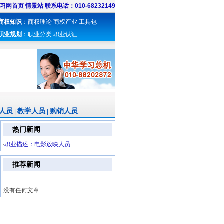
习网首页
情景站
联系电话：010-68232149
商权知识
：
商权理论
商权产业
工具包
职业规划
：
职业分类
职业认证
人员
教学人员
购销人员
|
|
热门新闻
·
职业描述：电影放映人员
推荐新闻
没有任何文章