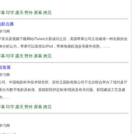
字幕
印字
露天
野外
屏幕
拷贝
电影点播
学习网
音乐及视频下载网站iTunes大获成功之后，美国苹果公司正在瞄准一种全新的业
分析认为，苹果可以发挥出iPod，苹果电视机顶盒等硬件优势。……
字幕
印字
露天
野外
屏幕
拷贝
院发展
学习网
集团公司、中国电影科学技术研究所、安恒立国际有限公司于北京联合举办了现代多厅
座分为数字电影及标准、星级影院评定标准/现状及有关问题、影院建设工艺及建
的……
字幕
印字
露天
野外
屏幕
拷贝
学习网