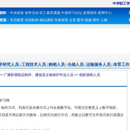
中华职工学
旗帜
：
中央政策
创争活动
职工素质课题
中国学习论坛
发展报告
新闻中心
资源
：
学历教育
培训机构
精品课程
专家智库
文库
图书
视频
课件
人物
学研究人员
工程技术人员
购销人员
仓储人员
运输服务人员
体育工作
|
|
|
|
|
>>
广播影视制品制作、播放及文物保护作业人员
>>
电影放映人员
学习网
制作方式、到发行及传播方式上均全面数字化。可视为完整意义上数字电影。
别是不再以胶片为载体，以拷贝为发行方式，而换之以数字文件形式发行或通过