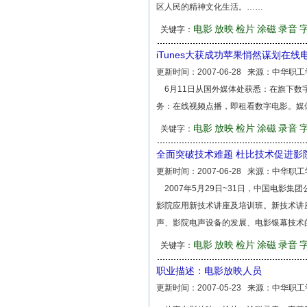
区人民的精神文化生活。……
电影
放映
检片
涂磁
录音
关键字：
iTunes大获成功苹果悄然谋划在线
更新时间：
2007-06-28
来源：
中华职工
6月11日从国外媒体处获悉：在旗下数字
务：在线视频点播，即租看数字电影。媒体
电影
放映
检片
涂磁
录音
关键字：
全面突破技术难题 杜比技术促进影
更新时间：
2007-06-28
来源：
中华职工
2007年5月29日~31日，中国电影
影院应用新技术讲座及培训班。新技术讲
声、影院电声设备的发展、电影银幕技术
电影
放映
检片
涂磁
录音
关键字：
职业描述：电影放映人员
更新时间：
2007-05-23
来源：
中华职工