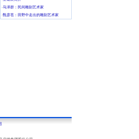
·
马泽群：民间雕刻艺术家
·
甄彦苍：田野中走出的雕刻艺术家
图