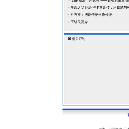
“我的最后一声叹息”——超现实主义
星战之父乔治-卢卡斯别传：用铅笔勾
乔布斯：把反传统当作传统
王锡良简介
相关评论