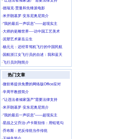
·
“让违法者倾家荡产”需要法律支持
·
德瑞克·贾曼和先锋派电影
·
米开朗基罗·安东尼奥尼简介
·
“我的最后一声叹息”——超现实主
·
大师的瓷雕世界----访中国工艺美术
·
泥塑艺术家岳云生
·
杨元元：还经常驾机飞行的中国民航
·
国航浙江女飞行员的自述：我和蓝天
·
飞行员刘翔简介
热门文章
·
微软将提供免费的网络版Office应对
·
辛周平教授简介
·
“让违法者倾家荡产”需要法律支持
·
米开朗基罗·安东尼奥尼简介
·
“我的最后一声叹息”——超现实主
·
星战之父乔治-卢卡斯别传：用铅笔勾
·
乔布斯：把反传统当作传统
·
王锡良简介