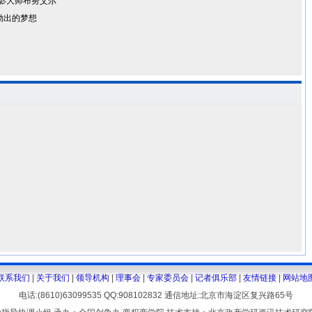
电影大师布努艾尔
勒出的梦想
联系我们
|
关于我们
|
领导机构
|
理事会
|
专家委员会
|
记者俱乐部
|
友情链接
|
网站地
电话:(8610)63099535 QQ:908102832 通信地址:北京市海淀区复兴路65号