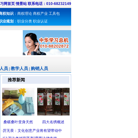
习网首页
情景站
联系电话：010-68232149
商权知识
：
商权理论
商权产业
工具包
职业规划
：
职业分类
职业认证
人员
教学人员
购销人员
|
|
推荐新闻
桑椹桑叶变身天然
四大名绣概述
·
厉无畏：文化创意产业将有望带动中