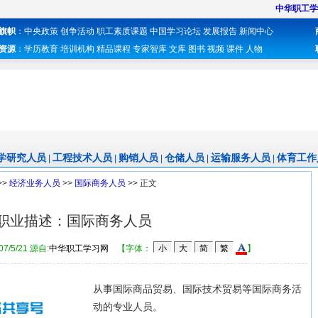
中华职工学
旗帜
：
中央政策
创争活动
职工素质课题
中国学习论坛
发展报告
新闻中心
资源
：
学历教育
培训机构
精品课程
专家智库
文库
图书
视频
课件
人物
学研究人员
工程技术人员
购销人员
仓储人员
运输服务人员
体育工作
|
|
|
|
|
>>
经济业务人员
>>
国际商务人员
>> 正文
职业描述：国际商务人员
007/5/21 源自:
中华职工学习网
【字体：
】
从事国际商品贸易、国际技术贸易等国际商务活
动的专业人员。