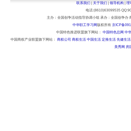
联系我们
|
关于我们
|
领导机构
|
理
电话:(8610)63099535 
主办：全国创争活动指导协调小组 承办：全国创争办 
中华职工学习网
版权所有
京ICP备091
中国特色推进联盟旗下网站：
中国特色总网
中
中国商权产业联盟旗下网站：
商权公司
商权生活
中国生活
定推生活
先健生活
美秀网
房