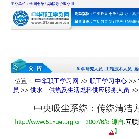
主办单位：全国创争活动指导协调小组
高举旗帜
：
中央政策
创争活动
职工素
聚合资源
：
学历教育
培训机构
精品课
科学研究人员
工程技术人员
购
|
|
位置：
中华职工学习网
>>
职工学习中心
>>
员
>>
供水、供热及生活燃料供应服务人员
>>
中央吸尘系统：传统清洁
http://www.51xue.org.cn 2007/6/8 源自:
互联
】