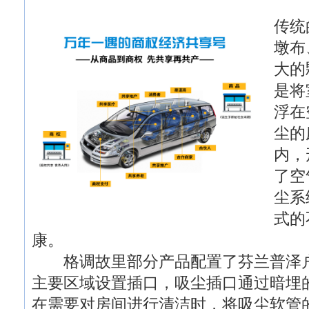
传统
墩布
大的
是将
浮在
尘的
内，
了空
尘系
式的
康。
格调故里部分产品配置了芬兰普泽户
主要区域设置插口，吸尘插口通过暗埋
在需要对房间进行清洁时，将吸尘软管