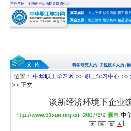
主办单位：全国创争活动指导协调小组
高举旗帜
：
中央政策
创争活动
职工素
聚合资源
：
学历教育
培训机构
精品课
科学研究人员
工程技术人员
购
|
|
位置：
中华职工学习网
>>
职工学习中心
>>
>> 正文
谈新经济环境下企业
http://www.51xue.org.cn 2007/6/9 源自:
中
】