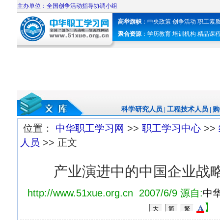
主办单位：全国创争活动指导协调小组
高举旗帜
：
中央政策
创争活动
职工素
聚合资源
：
学历教育
培训机构
精品课
科学研究人员
工程技术人员
购
|
|
位置：
中华职工学习网
>>
职工学习中心
>>
人员
>> 正文
产业演进中的中国企业战
http://www.51xue.org.cn 2007/6/9 源自:
中
】