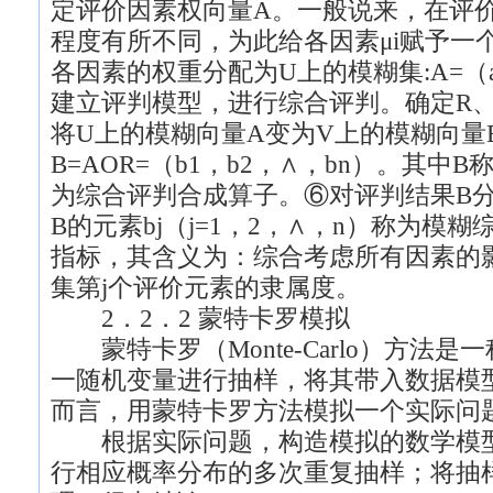
定评价因素权向量A。一般说来，在评
程度有所不同，为此给各因素μi赋予一个权
各因素的权重分配为U上的模糊集:A=（a
建立评判模型，进行综合评判。确定R
将U上的模糊向量A变为V上的模糊向量
B=AOR=（b1，b2，∧，bn）。其中
为综合评判合成算子。⑥对评判结果B
B的元素bj（j=1，2，∧，n）称为模
指标，其含义为：综合考虑所有因素的
集第j个评价元素的隶属度。
2．2．2 蒙特卡罗模拟
蒙特卡罗（Monte-Carlo）方法
一随机变量进行抽样，将其带入数据模
而言，用蒙特卡罗方法模拟一个实际问
根据实际问题，构造模拟的数学模型
行相应概率分布的多次重复抽样；将抽