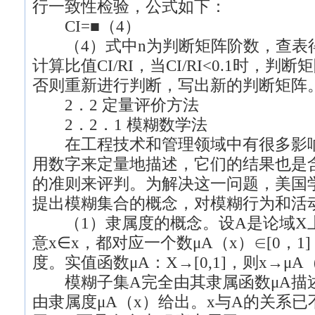
行一致性检验，公式如下：
CI=■（4）
（4）式中n为判断矩阵阶数，查表得
计算比值CI/RI，当CI/RI<0.1时，
否则重新进行判断，写出新的判断矩阵
2．2 定量评价方法
2．2．1 模糊数学法
在工程技术和管理领域中有很多影响
用数字来定量地描述，它们的结果也是
的准则来评判。为解决这一问题，美国学者L. 
提出模糊集合的概念，对模糊行为和活
（1）隶属度的概念。设A是论域X
意x∈x，都对应一个数μA（x）∈[0，
度。实值函数μA：X→[0,1]，则x→μ
模糊子集A完全由其隶属函数μA描述
由隶属度μA（x）给出。x与A的关系