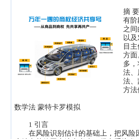
摘 
有阶
之间
以及
目主
方面
多，
法、
法、
方法
关键
数学法 蒙特卡罗模拟
1 引言
在风险识别估计的基础上，把风险因