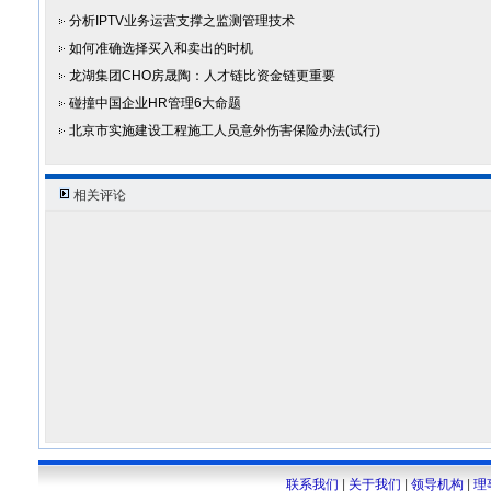
分析IPTV业务运营支撑之监测管理技术
如何准确选择买入和卖出的时机
龙湖集团CHO房晟陶：人才链比资金链更重要
碰撞中国企业HR管理6大命题
北京市实施建设工程施工人员意外伤害保险办法(试行)
相关评论
联系我们
|
关于我们
|
领导机构
|
理