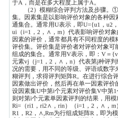
于A，而是在多大程度上属于A。
（2）模糊综合评判方法及步骤。①
集。因素集是以影响评价对象的各种因
通集合。通常用U表示，即U={u1，u2
ui（i=1，2，∧，m）代表影响评价对
因素的评价，通常都具有不同程度的模
评价集。评价集是评价者对评价对象可
组成的集合。通常用V表示，即：V＝{v1
元素vj（j=1，2，∧，n）代表第j种
况的需要，用不同的等级、评语或数字
糊评判，求得评判矩阵R。在进行综合
因素做出评价，然后再在单一因素评价
设因素集U中第i个元素对评价集V中第1
则对第i个元素单因素评判的结果，用模
Ri=（ri1，ri2∧，rin）（i=1，2
R1，R2，∧,Rm为行组成矩阵R，即