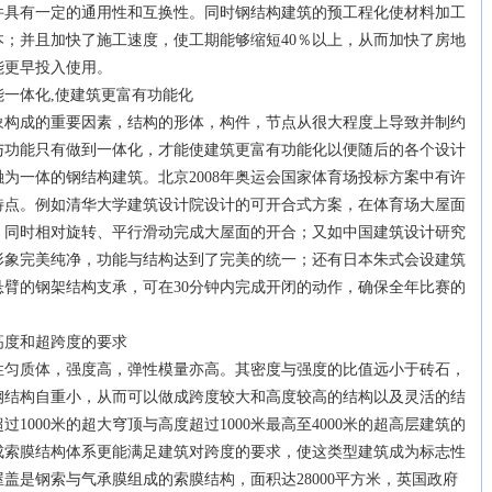
件具有一定的通用性和互换性。同时钢结构建筑的预工程化使材料加工
；并且加快了施工速度，使工期能够缩短40％以上，从而加快了房地
能更早投入使用。
体化,使建筑更富有功能化
成的重要因素，结构的形体，构件，节点从很大程度上导致并制约
与功能只有做到一体化，才能使建筑更富有功能化以便随后的各个设计
为一体的钢结构建筑。北京2008年奥运会国家体育场投标方案中有许
特点。例如清华大学建筑设计院设计的可开合式方案，在体育场大屋面
，同时相对旋转、平行滑动完成大屋面的开合；又如中国建筑设计研究
形象完美纯净，功能与结构达到了完美的统一；还有日本朱式会设建筑
臂的钢架结构支承，可在30分钟内完成开闭的动作，确保全年比赛的
度和超跨度的要求
质体，强度高，弹性模量亦高。其密度与强度的比值远小于砖石，
钢结构自重小，从而可以做成跨度较大和高度较高的结构以及灵活的结
1000米的超大穹顶与高度超过1000米最高至4000米的超高层建筑的
成索膜结构体系更能满足建筑对跨度的要求，使这类型建筑成为标志性
盖是钢索与气承膜组成的索膜结构，面积达28000平方米，英国政府