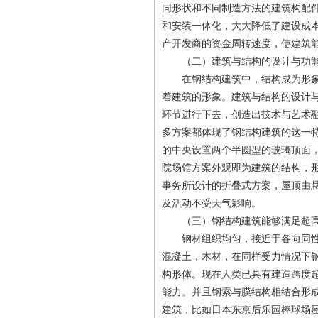
同形状和不同制造方法的建筑构配
和安装一体化，大大降低了建设成本
产开发商的资金周转速度，使建筑
（二）建筑与结构的设计与功能一
在钢结构建筑中，结构成为形象构
着建筑的形象。建筑与结构的设计
环节进行下去，创造出技术与艺术融
多方案都体现了钢结构建筑的这一
的中央设置两个半圆型的玻璃顶面
院场馆方案外观即为建筑的结构，
事务所设计的折叠式方案，屋顶由悬
及活动不受天气影响。
（三）钢结构建筑能够满足超高
钢材组织均匀，接近于各向同性匀
混凝土，木材，在同样受力情况下
构形体。现在人类已具有建造跨度超过
能力。并且钢索与膜结构相结合形
建筑，比如日本东京后乐园棒球场屋