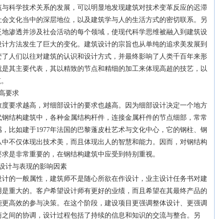
筑与科学技术关系的发展，可以明显地发现建筑对技术变革反应的迟滞
社会文化当中的深层地位，以及建筑学与人的生活方式的密切联系。另
泛地渗透并涉及社会活动的每个领域，使现代科学思维被融入到建筑设
设计方法发生了巨大的变化。建筑设计的宗旨也从单纯的追求美发展到
变了人们以往对建筑的认识和设计方式，并最终影响了人类千百年来形
就是其主要代表，其以精致的节点和精细的加工来体现高超的技艺，以
筑。
高要求
要求越高，对细部设计的要求也越高。因为细部设计决定一个地方
代钢结构建筑中，各种金属结构杆件，连接金属杆件的节点细部，常常
，比如建于1977年法国的巴黎蓬皮杜艺术与文化中心，它的钢柱、钢
从中不仅体现出技术美，而且体现出人的智慧和能力。因而，对钢结构
要求是非常重要的，在钢结构建筑中应受到特别重视。
设计与表现的影响因素
的一般属性，建筑师不是随心所欲在作设计，业主设计任务书对建
用是重大的。客户希望设计师有更好的业绩，而且希望在其最终产品的
能更高效的参与决策。在这个阶段，建设项目更强调整体设计、更强调
间的协调，设计过程包括了持续的信息和知识的交流与整合。另