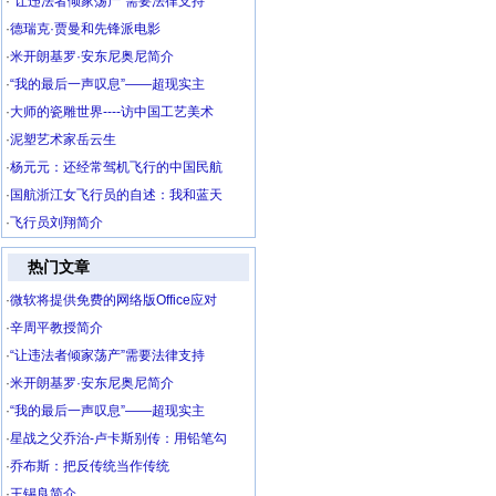
·
“让违法者倾家荡产”需要法律支持
·
德瑞克·贾曼和先锋派电影
·
米开朗基罗·安东尼奥尼简介
·
“我的最后一声叹息”——超现实主
·
大师的瓷雕世界----访中国工艺美术
·
泥塑艺术家岳云生
·
杨元元：还经常驾机飞行的中国民航
·
国航浙江女飞行员的自述：我和蓝天
·
飞行员刘翔简介
热门文章
·
微软将提供免费的网络版Office应对
·
辛周平教授简介
·
“让违法者倾家荡产”需要法律支持
·
米开朗基罗·安东尼奥尼简介
·
“我的最后一声叹息”——超现实主
·
星战之父乔治-卢卡斯别传：用铅笔勾
·
乔布斯：把反传统当作传统
·
王锡良简介