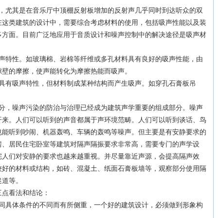
尤其是在音乐厅中顶棚反射板增加的反射声几乎同时到达听众的双
在这类建筑的设计中，需要综合考虑材料的使用，包括吸声性能以及装
多方面。目前广泛地应用于音质设计和噪声控制中的解决途径是吸声材
特性。如玻璃棉、岩棉等纤维或多孔材料具有良好的吸声性能，由
隙壁的摩擦，使声能转化为摩擦热能而吸声。
有吸声特性，但材料制成某种结构而产生吸声。如穿孔石膏板吊
，噪声污染的防治与治理已经成为建筑声学重要的组成部分。噪声
开来。人们可以听到的声音都属于声环境范畴。人们可以听到谈话、鸟
也能听到吵闹、机器轰鸣、车辆的轰鸣等噪声。但主要是有安静要求的
房、居民住宅卧室等建筑对隔声隔振要求非常高，需要专门的声学设
宅人们对安静的要求也越来越重视。并尽量靠近声源，会提高隔声效
较好的材料或结构，如砖、混凝土、纸面石膏板墙等，观察部分使用隔
迷道等。
点看法和结论：
具体条件的不同而有所侧重，一个好的建筑设计，必须做到形象构