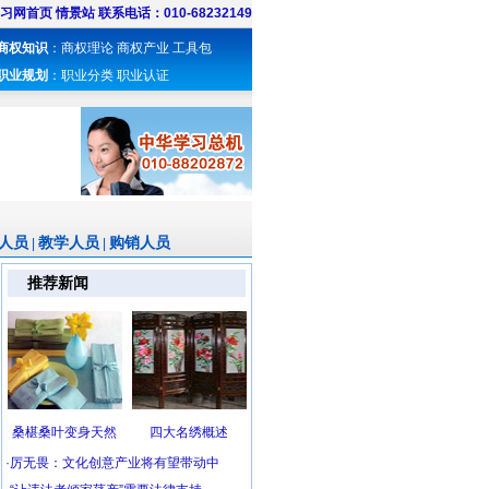
习网首页
情景站
联系电话：010-68232149
商权知识
：
商权理论
商权产业
工具包
职业规划
：
职业分类
职业认证
人员
教学人员
购销人员
|
|
推荐新闻
桑椹桑叶变身天然
四大名绣概述
·
厉无畏：文化创意产业将有望带动中