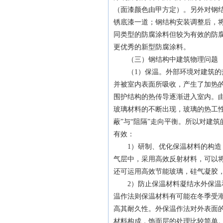
（面漆颜色由甲方定）。另外对钢
锈底漆一道；钢结构安装调整后，
同类型的防腐涂料但较为有效的防
更优秀的新型防腐涂料。
（三）钢结构中建筑物理问题
（1）保温。外部环境对建筑的热
并被室内表面所吸收，产生了加热
围护结构的热传导逐渐进入室内。
玻璃材料的不断出现，玻璃的热工
蔽”与“阻隔”走向平衡。所以对建
有效：
1）研制、优化保温材料的构造，
气层中，采用高效反射材料，可以
还可运用高效节能玻璃，硅气凝胶
2）防止保温材料凝结水外保温和
温作法则保温材料有可能在冬季受
高其耐久性。外保温作法对外表面
材料构成，饰面层的处理比较简单