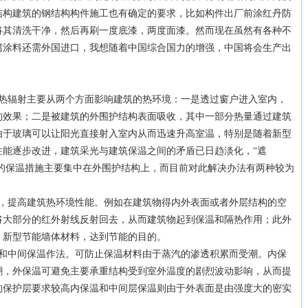
结构建筑的钢结构构件施工也有确定的要求，比如构件出厂前涂红丹防
将其清洗干净，然后再刷一度底漆，两度面漆。然而现在虽然有各种不
腐涂料还需外国进口，我想随着中国综合国力的增强，中国将会生产出
辐射主要从两个方面影响建筑的热环境：一是透过窗户进入室内，
的效果；二是被建筑的外围护结构表面吸收，其中一部分热量通过建筑
由于玻璃可以让阳光直接射入室内从而迅速升高室温，特别是随着新型
性能逐步改进，建筑采光与建筑保温之间的矛盾已日趋淡化，“遮
筑的保温措施主要集中在外围护结构上，而目前对此解决办法有两种较为
提高建筑热环境性能。例如在建筑物得内外表面或者外层结构的空
将大部分的红外射线反射回去，从而建筑物起到保温和隔热作用；此外
，新型节能墙体材料，达到节能的目的。
中间保温作法。可防止保温材料由于蒸汽的渗透积累而受潮。内保
潮，外保温可避免主要承重结构受到室外温度的剧烈波动影响，从而提
的保护层要求较高内保温和中间层保温则由于外表面是由强度大的密实
。