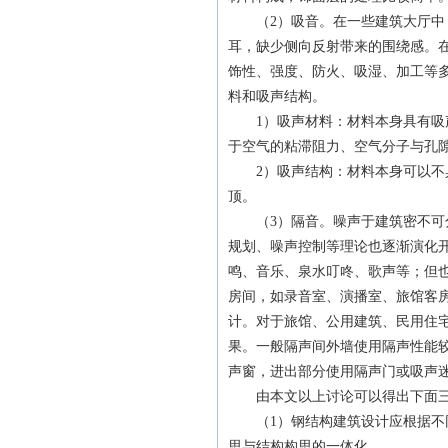
（2）吸音。在一些建筑大厅中，
耳，缺少侧向反射带来的围绕感。
饰性、强度、防火、吸湿、加工等
料和吸声结构。
1）吸声材料：材料本身具有吸声
于空气的粘滞阻力、空气分子与孔
2）吸声结构：材料本身可以不具
顶。
（3）隔音。噪声于建筑密不可分
规划、噪声控制等理论也逐渐演化
鸣、音乐、泉水叮咚、歌声等；但
房间，如录音室、演播室、旅馆客
计。对于旅馆、公用建筑、民用住
果。一般隔声间外墙使用隔声性能
声窗，进出部分使用隔声门或吸声
由本文以上讨论可以得出下面三
（1）钢结构建筑设计应根据不同
思与结构构思的一体化。