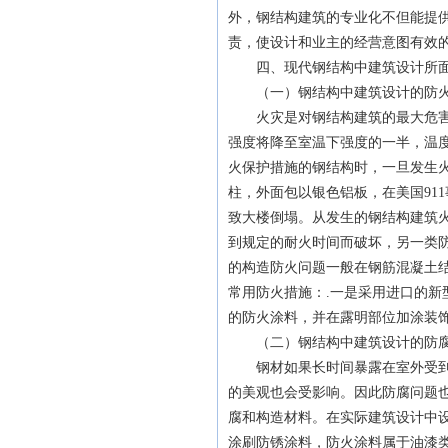
外，钢结构建筑的专业化不但能提
责，使设计和业主的经营意图有效
四、现代钢结构中建筑设计所面
（一）钢结构中建筑设计的防
火灾是对钢结构建筑的最大危害，
强度将降至室温下强度的一半，温度
火保护措施的钢结构时，一旦发生
柱，外面包以银色铝板，在美国91
致大楼倒塌。从发生的钢结构建筑
到规定的耐火时间而破坏，另一类
的构造防火问题一般在钢筋混凝土
常用防火措施：.一是采用进口的
的防火涂料，并在露明部位加涂装饰
（二）钢结构中建筑设计的防
钢材如果长时间暴露在室外受到风
的美观也会受影响。因此防腐问题
腐和构造材料。在实际建筑设计中
涂刷防锈涂料，防火涂料属于油漆