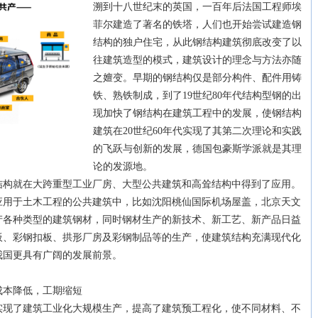
溯到十八世纪末的英国，一百年后法国工程师埃
菲尔建造了著名的铁塔，人们也开始尝试建造钢
结构的独户住宅，从此钢结构建筑彻底改变了以
往建筑造型的模式，建筑设计的理念与方法亦随
之嬗变。早期的钢结构仅是部分构件、配件用铸
铁、熟铁制成，到了19世纪80年代结构型钢的出
现加快了钢结构在建筑工程中的发展，使钢结构
建筑在20世纪60年代实现了其第二次理论和实践
的飞跃与创新的发展，德国包豪斯学派就是其理
论的发源地。
结构就在大跨重型工业厂房、大型公共建筑和高耸结构中得到了应用。
应用于土木工程的公共建筑中，比如沈阳桃仙国际机场屋盖，北京天文
产各种类型的建筑钢材，同时钢材生产的新技术、新工艺、新产品日益
板、彩钢扣板、拱形厂房及彩钢制品等的生产，使建筑结构充满现代化
我国更具有广阔的发展前景。
本降低，工期缩短
了建筑工业化大规模生产，提高了建筑预工程化，使不同材料、不