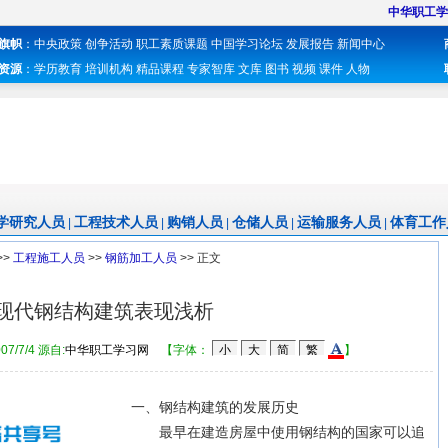
中华职工学
旗帜
：
中央政策
创争活动
职工素质课题
中国学习论坛
发展报告
新闻中心
资源
：
学历教育
培训机构
精品课程
专家智库
文库
图书
视频
课件
人物
学研究人员
工程技术人员
购销人员
仓储人员
运输服务人员
体育工作
|
|
|
|
|
>>
工程施工人员
>>
钢筋加工人员
>> 正文
现代钢结构建筑表现浅析
007/7/4 源自:
中华职工学习网
【字体：
】
一、钢结构建筑的发展历史
最早在建造房屋中使用钢结构的国家可以追