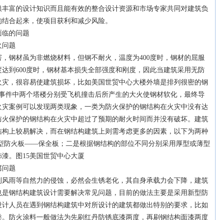
供丰富的设计知识而且能有效的整合设计资源和市场专家共同对建筑负
的结合起来，使项目获利和减少风险。
临的问题
火问题
钢材虽为非燃烧材料，但钢不耐火，温度为400度时，钢材的屈服
达到600度时，钢材基本损失全部强度和刚度，因此当建筑采用无防
火灾，很容易使建筑损坏，比如美国世贸中心大楼外墙是排列很密的钢
1事件中两个塔楼分别受飞机撞击后所产生的大火使钢材软化，最终导
火灾案例可以发现两类现象，一类为防火保护的钢结构在火灾中没有达
防火保护的钢结构在火灾中超过了预期的耐火时间而并没有破坏。建筑
结构上较易解决，而在钢结构建筑上则需考虑更多的因素，以下为两种
新型防火板——保全板；二是根据钢结构的部位不同分别采用厚型或薄型
漆。图15美国世贸中心大厦
腐问题
雨等自然力的侵蚀，必然会生锈老化，其自身承载力会下降，建筑
也是钢结构建筑设计需要解决常见问题，目前的做法主要是采用新型防
设计人员在遇到钢结构建筑中对所设计的建筑都做出特别的要求，比如
类。防火涂料一般做法为先刷红丹防锈底漆两度，再刷钢结构面漆两度