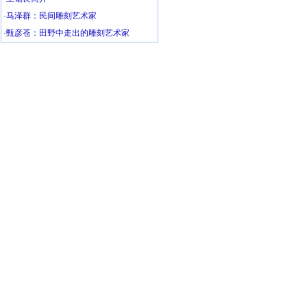
·
马泽群：民间雕刻艺术家
·
甄彦苍：田野中走出的雕刻艺术家