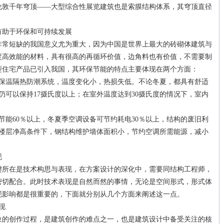
伦敦千年穹顶――大型综合性展览建筑也是索膜结构体系，其穹顶直径
助于环保和可持续发展
短缺的我国意义尤为重大，因为中国是世界上最大的砖砌体建筑与
度高效能的材料，具有很高的再循环价值，边角料也有价值，不需要制
型住宅产品已引入我国，其环保节能的特点主要体现在两个方面：
温隔热防潮系统，温度变化小，热损失低。不论冬夏，都具有舒适
仍可以保持17摄氏度以上；在室外温度达到30摄氏度的情况下，室内
能60％以上，冬夏季空调设备可节约耗电30％以上，结构的废旧利
样楼层净高条件下，钢结构维护墙体面积小，节约空调所需能源，减小
现
在是技术构思与表现，在方案设计的深化中，需要同结构工程师，
密切配合。此时技术表现是自然而然的事情，无论是空间形式，形式体
现影响都是很重要的，下面就分别从几个方面来阐述这一点。
现
创作过程，是建筑创作的难点之一，也是建筑设计中备受关注的核