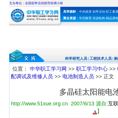
主办单位：全国创争活动指导协调小组
高举旗帜
：
中央政策
创争活动
职工素
聚合资源
：
学历教育
培训机构
精品课
科学研究人员
工程技术人员
购
|
|
位置：
中华职工学习网
>>
职工学习中心
>>
配调试及维修人员
>>
电池制造人员
>> 正文
多晶硅太阳能电
http://www.51xue.org.cn 2007/6/13 源自:
互
】