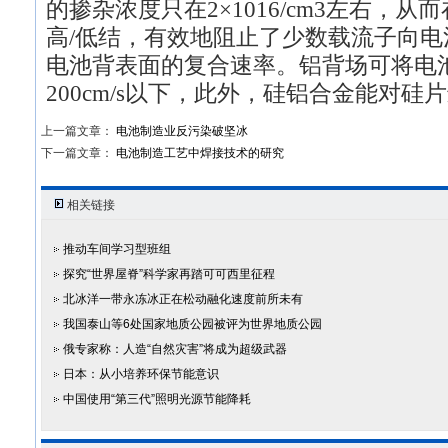
的掺杂浓度只在2×1016/cm3左右，
高/低结，有效地阻止了少数载流子向
电池背表面的复合速率。铝背场可将电
200cm/s以下，此外，硅铝合金能对
上一篇文章：
电池制造业反污染破坚冰
下一篇文章：
电池制造工艺中焊接技术的研究
相关链接
推动车间学习型班组
探究“世界屋脊”科学家再踏可可西里征程
北冰洋一带永冻冰正在松动融化速度前所未有
我国泰山等6处国家地质公园被评为世界地质公园
俄专家称：人造“自然灾害”将成为超级武器
日本：从小培养环保节能意识
中国使用“第三代”照明光源节能降耗