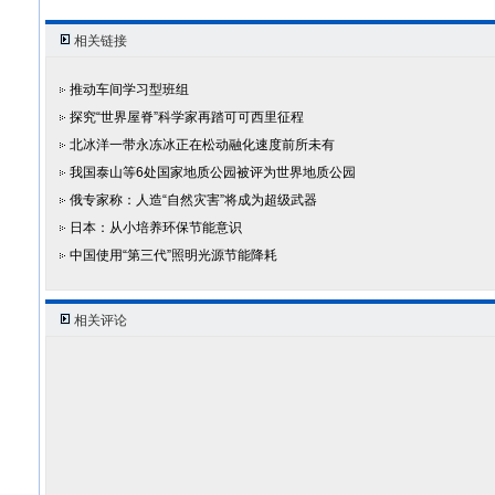
相关链接
推动车间学习型班组
探究“世界屋脊”科学家再踏可可西里征程
北冰洋一带永冻冰正在松动融化速度前所未有
我国泰山等6处国家地质公园被评为世界地质公园
俄专家称：人造“自然灾害”将成为超级武器
日本：从小培养环保节能意识
中国使用“第三代”照明光源节能降耗
相关评论