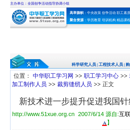
主办单位：全国创争活动指导协调小组
高举旗帜
：
中央政策
创争活动
职工素
聚合资源
：
学历教育
培训机构
精品课
科学研究人员
工程技术人员
购
|
|
位置：
中华职工学习网
>>
职工学习中心
>>
加工制作人员
>>
裁剪缝纫人员
>> 正文
新技术进一步提升促进我国针
http://www.51xue.org.cn 2007/6/14 源自:
互
】