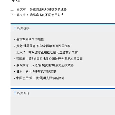
上一篇文章：
多重因素制约缝机改装业务
下一篇文章：
浅释肩省的不同使用方法
相关链接
推动车间学习型班组
探究“世界屋脊”科学家再踏可可西里征程
北冰洋一带永冻冰正在松动融化速度前所未有
我国泰山等6处国家地质公园被评为世界地质公园
俄专家称：人造“自然灾害”将成为超级武器
日本：从小培养环保节能意识
中国使用“第三代”照明光源节能降耗
相关评论