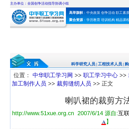
主办单位：全国创争活动指导协调小组
高举旗帜
：
中央政策
创争活动
职工素
聚合资源
：
学历教育
培训机构
精品课
科学研究人员
工程技术人员
购
|
|
位置：
中华职工学习网
>>
职工学习中心
>>
加工制作人员
>>
裁剪缝纫人员
>> 正文
喇叭裙的裁剪方
http://www.51xue.org.cn 2007/6/14 源自:
互
】