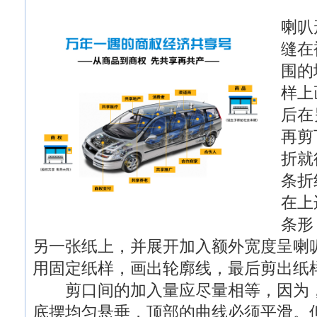
喇叭
缝在
围的
样上
后在
再剪
折就
条折
在上
条形
另一张纸上，并展开加入额外宽度呈喇
用固定纸样，画出轮廓线，最后剪出纸
剪口间的加入量应尽量相等，因为，
底摆均匀悬垂，顶部的曲线必须平滑。