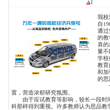
】
我校
自1
通过
的教
喜的
量不
学校
教育
和加
的思
一
置，营造浓郁研究氛围。
由于应试教育等影响，较长一段时间
科那样得到重视。许多教师认为思品教