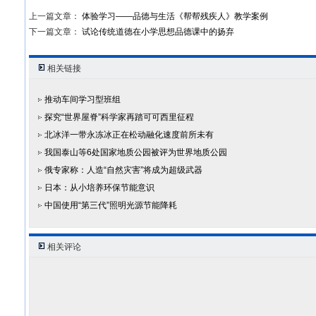
上一篇文章：
体验学习——品德与生活《帮帮残疾人》教学案例
下一篇文章：
试论传统道德在小学思想品德课中的扬弃
相关链接
推动车间学习型班组
探究“世界屋脊”科学家再踏可可西里征程
北冰洋一带永冻冰正在松动融化速度前所未有
我国泰山等6处国家地质公园被评为世界地质公园
俄专家称：人造“自然灾害”将成为超级武器
日本：从小培养环保节能意识
中国使用“第三代”照明光源节能降耗
相关评论