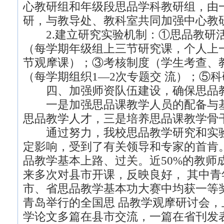
心教研组和年级段思品学科教研组，由
研，与教导处、教科室共同加强中心教
2.建立研究实验机制：①思品教研活
（每学期年级组上三节研究课，个人上
节观摩课）；③考核制度（学生考查、
（每学期组织1—2次专题交 流）；⑤
四、加强师资队伍建设，确保思品
一是加强思品课教学人员的配备与基
思品教学人才，三是培养思品课教学骨
通过努力，我校思品教学研究和实验
定影响，受到了有关领导和专家的首肯
品教学基本上路、过关。近50%的教师
来多次对县市开课，反映良好， 其中
市、省思品教学基本功大赛中均获一等
青岛举行的全国思 品教学观摩研讨会
学论文多篇在县市交流，一篇在省刊发