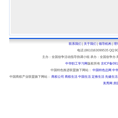
联系我们
|
关于我们
|
领导机构
|
理
电话:(8610)63099535 
主办：全国创争活动指导协调小组 承办：全国创争办 
中华职工学习网
版权所有
京ICP备091
中国特色推进联盟旗下网站：
中国特色总网
中
中国商权产业联盟旗下网站：
商权公司
商权生活
中国生活
定推生活
先健生活
美秀网
房