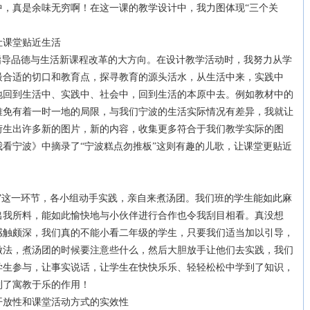
真是余味无穷啊！在这一课的教学设计中，我力图体现“三个关
课堂贴近生活
导品德与生活新课程改革的大方向。在设计教学活动时，我努力从学
最合适的切口和教育点，探寻教育的源头活水，从生活中来，实践中
地回到生活中、实践中、社会中，回到生活的本原中去。例如教材中的
难免有着一时一地的局限，与我们宁波的生活实际情况有差异，我就让
衍生出许多新的图片，新的内容，收集更多符合于我们教学实际的图
看宁波》中摘录了“宁波糕点勿推板”这则有趣的儿歌，让课堂更贴近
这一环节，各小组动手实践，亲自来煮汤团。我们班的学生能如此麻
出我所料，能如此愉快地与小伙伴进行合作也令我刮目相看。真没想
感触颇深，我们真的不能小看二年级的学生，只要我们适当加以引导，
做法，煮汤团的时候要注意些什么，然后大胆放手让他们去实践，我们
学生参与，让事实说话，让学生在快快乐乐、轻轻松松中学到了知识，
到了寓教于乐的作用！
放性和课堂活动方式的实效性