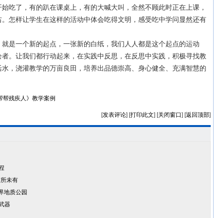
开始吃了，有的趴在课桌上，有的大喊大叫，全然不顾此时正在上课，
右。怎样让学生在这样的活动中体会吃得文明，感受吃中学问显然还有
是一个新的起点，一张新的白纸，我们人人都是这个起点的运动
绘者。让我们都行动起来，在实践中反思，在反思中实践，积极寻找教
活水，浇灌教学的万亩良田，培养出品德崇高、身心健全、充满智慧的
帮帮残疾人》教学案例
[
发表评论
] [
打印此文
] [
关闭窗口
] [
返回顶部
]
程
前所未有
界地质公园
武器