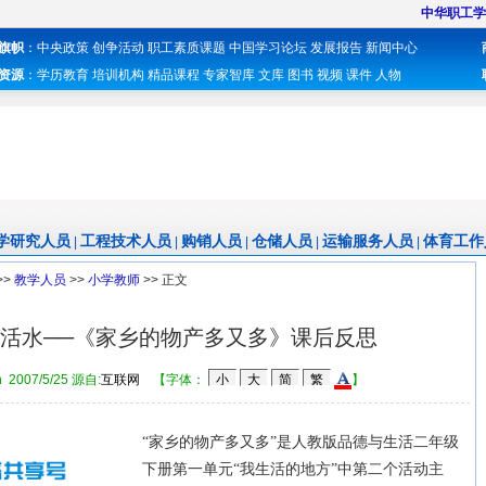
中华职工学
旗帜
：
中央政策
创争活动
职工素质课题
中国学习论坛
发展报告
新闻中心
资源
：
学历教育
培训机构
精品课程
专家智库
文库
图书
视频
课件
人物
学研究人员
工程技术人员
购销人员
仓储人员
运输服务人员
体育工作
|
|
|
|
|
>>
教学人员
>>
小学教师
>> 正文
活水──《家乡的物产多又多》课后反思
cn 2007/5/25 源自:
互联网
【字体：
】
“家乡的物产多又多”是人教版品德与生活二年级
下册第一单元“我生活的地方”中第二个活动主