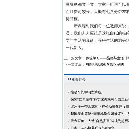
豆酥糖都尝一尝，大家一听说可以
而且费时较长，大概有七八分钟左
待商榷。
新课程对我们每一位教师来说，就
员，我们人人应该是这张白纸的描
学与生活的真谛，寻得生活的源头
一代新人。
上一篇文章：
体验学习——品德与生活《
下一篇文章：
思想品德课教学误区举隅
相关链接
推动车间学习型班组
探究“世界屋脊”科学家再踏可可西里征
北冰洋一带永冻冰正在松动融化速度
我国泰山等6处国家地质公园被评为世
俄专家称：人造“自然灾害”将成为超级
日本：从小培养环保节能意识