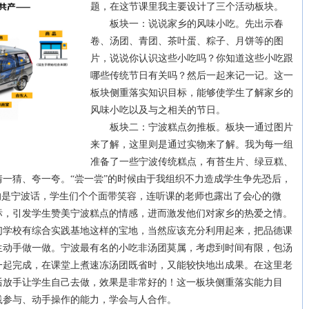
题，在这节课里我主要设计了三个活动板块。
板块一：说说家乡的风味小吃。先出示春
卷、汤团、青团、茶叶蛋、粽子、月饼等的图
片，说说你认识这些小吃吗？你知道这些小吃跟
哪些传统节日有关吗？然后一起来记一记。这一
板块侧重落实知识目标，能够使学生了解家乡的
风味小吃以及与之相关的节日。
板块二：宁波糕点勿推板。板块一通过图片
来了解，这里则是通过实物来了解。我为每一组
准备了一些宁波传统糕点，有苔生片、绿豆糕、
一猜、夸一夸。“尝一尝”的时候由于我组织不力造成学生争先恐后，
的是宁波话，学生们个个面带笑容，连听课的老师也露出了会心的微
标，引发学生赞美宁波糕点的情感，进而激发他们对家乡的热爱之情。
校有综合实践基地这样的宝地，当然应该充分利用起来，把品德课
生动手做一做。宁波最有名的小吃非汤团莫属，考虑到时间有限，包汤
一起完成，在课堂上煮速冻汤团既省时，又能较快地出成果。在这里老
后放手让学生自己去做，效果是非常好的！这一板块侧重落实能力目
践参与、动手操作的能力，学会与人合作。