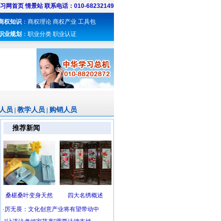
习网首页
情景站
联系电话：010-68232149
商权知识
：
商权理论
商权产业
工具包
职业规划
：
职业分类
职业认证
人员
教学人员
购销人员
|
|
推荐新闻
桑椹桑叶变身天然
四大名绣概述
·
厉无畏：文化创意产业将有望带动中