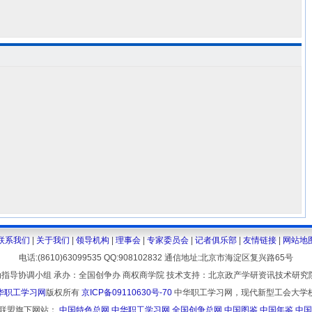
联系我们
|
关于我们
|
领导机构
|
理事会
|
专家委员会
|
记者俱乐部
|
友情链接
|
网站地
电话:(8610)63099535 QQ:908102832 通信地址:北京市海淀区复兴路65号
指导协调小组 承办：全国创争办 商权商学院 技术支持：北京政产学研资讯技术研究
华职工学习网
版权所有
京ICP备09110630号-70
中华职工学习网，现代新型工会大学
联盟旗下网站：
中国特色总网
中华职工学习网
全国创争总网
中国图鉴
中国年鉴
中国