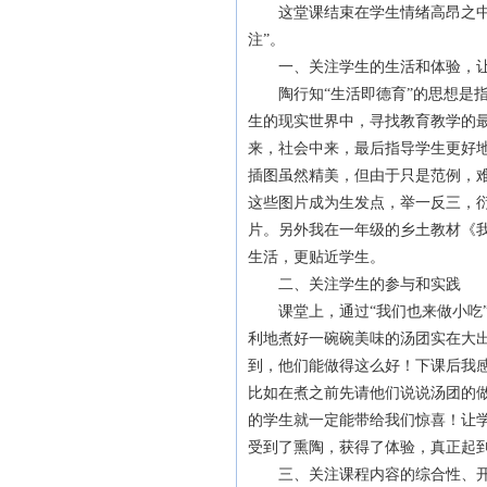
这堂课结束在学生情绪高昂之中，
注”。
一、关注学生的生活和体验，让
陶行知“生活即德育”的思想是指
生的现实世界中，寻找教育教学的
来，社会中来，最后指导学生更好
插图虽然精美，但由于只是范例，
这些图片成为生发点，举一反三，
片。另外我在一年级的乡土教材《我
生活，更贴近学生。
二、关注学生的参与和实践
课堂上，通过“我们也来做小吃”
利地煮好一碗碗美味的汤团实在大
到，他们能做得这么好！下课后我
比如在煮之前先请他们说说汤团的
的学生就一定能带给我们惊喜！让
受到了熏陶，获得了体验，真正起
三、关注课程内容的综合性、开