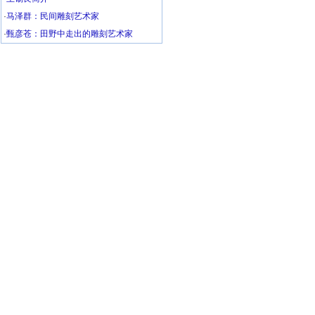
·
马泽群：民间雕刻艺术家
·
甄彦苍：田野中走出的雕刻艺术家