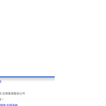
图
院 定推集团股份公司
校！
国情
中国亲稳