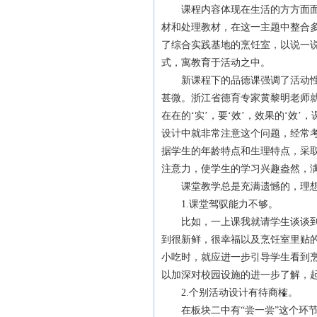
课程内容体现在生活的方方面面，
材和处理教材，在这一主题中整合
了综合实践基地的烹饪室，以说一
式，寓教育于活动之中。
新课程下的品德课强调了活动性，
甚微。浙江省德育专家黄黎明老师就
在在的‘实’，要‘效’，效果的‘效
设计中就非常注意这个问题，经常
据学生的年龄特点和生理特点，采
注意力，使学生的学习兴趣盎然，
课堂教学总是充满遗憾的，理想
1.课堂驾驭能力不够。
比如，一上课我就请学生谈谈到烹
到很新鲜，很幸福以及烹饪室里贴
小吃时，就应进一步引导学生看到
以加深对校园设施的进一步了解，
2.个别活动设计有待商榷。
在板块二中有“尝一尝”这个环节