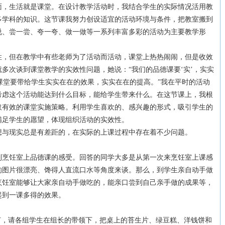
生活就是课堂。在设计教学活动时，我结合学生的实际情况活用教
多学科的知识。这节课我努力创设适宜的活动环境与条件，把教室搬到
说、尝一尝、夸一夸、做一做等一系列丰富多彩的活动为主要教学形
但在教学中有些老师为了活动而活动，课堂上热热闹闹，但是收效
多次谈到课堂教学的实效性问题，她说：“我们的品德课要‘实’，实实
’，课堂要带给学生实实在在的效果，实实在在的提高。”我在平时的活动
考虑这个活动能达到什么目标，能给学生带来什么。在这节课上，我根
取有效的课堂实施策略。利用学生喜欢的、感兴趣的形式，吸引学生的
满足学生的愿望，体现组织活动的实效性。
与现实总是有差距的，在实际的上课过程中存在着不少问题。
饪室上品德课的感受。回答的同学大多是从第一次来烹饪室上课感
的图片很漂亮、馋得人直流口水等角度来谈。那么，到学生亲自动手做
烹饪室能够让大家亲自动手做吃的，能亲口尝到自己亲手做的成果等，
起到一课多得的效果。
，请各组学生在组长的带领下，把桌上的苔生片、绿豆糕、洋钱饼和