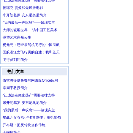
·
“让违法者倾家荡产”需要法律支持
·
德瑞克·贾曼和先锋派电影
·
米开朗基罗·安东尼奥尼简介
·
“我的最后一声叹息”——超现实主
·
大师的瓷雕世界----访中国工艺美术
·
泥塑艺术家岳云生
·
杨元元：还经常驾机飞行的中国民航
·
国航浙江女飞行员的自述：我和蓝天
·
飞行员刘翔简介
热门文章
·
微软将提供免费的网络版Office应对
·
辛周平教授简介
·
“让违法者倾家荡产”需要法律支持
·
米开朗基罗·安东尼奥尼简介
·
“我的最后一声叹息”——超现实主
·
星战之父乔治-卢卡斯别传：用铅笔勾
·
乔布斯：把反传统当作传统
·
王锡良简介